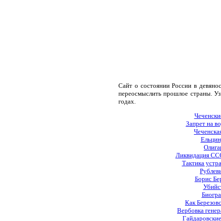
Сайт о состоянии России в девяно
переосмыслить прошлое страны. Уз
годах.
Чеченски
Запрет на в
Чеченская
Ельцин
Олига
Ликвидация СССР
Тактика устр
Рублевы
Борис Бе
Убийс
Биогра
Как Березовс
Вербовка генер
Гайдаровские